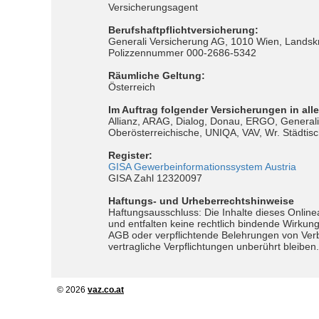
Versicherungsagent
Berufshaftpflichtversicherung:
Generali Versicherung AG, 1010 Wien, Landsk
Polizzennummer 000-2686-5342
Räumliche Geltung:
Österreich
Im Auftrag folgender Versicherungen in all
Allianz, ARAG, Dialog, Donau, ERGO, Generali,
Oberösterreichische, UNIQA, VAV, Wr. Städtisc
Register:
GISA Gewerbe­informations­system Austria
GISA Zahl 12320097
Haftungs- und Urheberrechtshinweise
Haftungsausschluss: Die Inhalte dieses Online
und entfalten keine rechtlich bindende Wirkung
AGB oder verpflichtende Belehrungen von Verbra
vertragliche Verpflichtungen unberührt bleiben.
© 2026
vaz.co.at