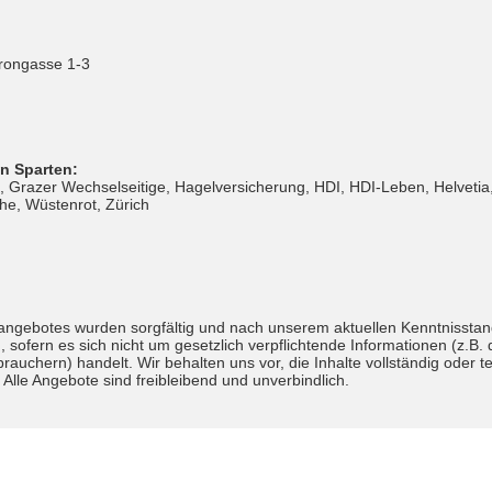
rongasse 1-3
en Sparten:
 Grazer Wechselseitige, Hagelversicherung, HDI, HDI-Leben, Helvetia,
he, Wüstenrot, Zürich
angebotes wurden sorgfältig und nach unserem aktuellen Kenntnisstand 
, sofern es sich nicht um gesetzlich verpflichtende Informationen (z.B
uchern) handelt. Wir behalten uns vor, die Inhalte vollständig oder t
 Alle Angebote sind freibleibend und unverbindlich.